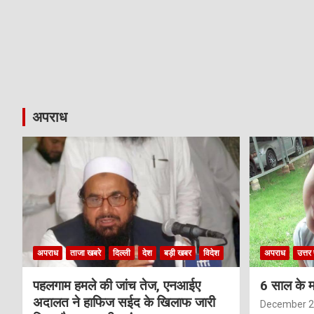
अपराध
अपराध
ताजा खबरे
दिल्ली
देश
बड़ी खबर
विदेश
अपराध
उत्तर 
पहलगाम हमले की जांच तेज, एनआईए
6 साल के म
अदालत ने हाफिज सईद के खिलाफ जारी
December 2