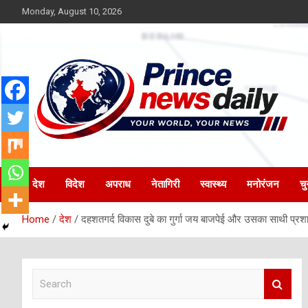
Skip
Monday, August 10, 2026
to
content
Latest Hindi News
Princenews Daily
देश
विदेश
अपराध
नेतागिरी
स्वास्थ्य
मनोरंजन
चु
Home
देश
दहशतगर्द विकास दुबे का गुर्गा जय बाजपेई और उसका साथी प्रशान्त
S
e
a