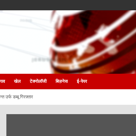
नाव
खेल
टेक्नोलॉजी
बिज़नेस
ई-पेपर
 उर्फ डब्बू गिरफ़्तार