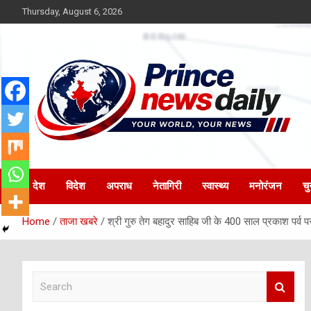
Skip
Thursday, August 6, 2026
to
content
Latest Hindi News
Princenews Daily
देश
विदेश
अपराध
नेतागिरी
स्वास्थ्य
मनोरंजन
चु
Home
ताजा खबरे
श्री गुरु तेग बहादुर साहिब जी के 400 साल प्रकाश पर्व पर
S
e
a