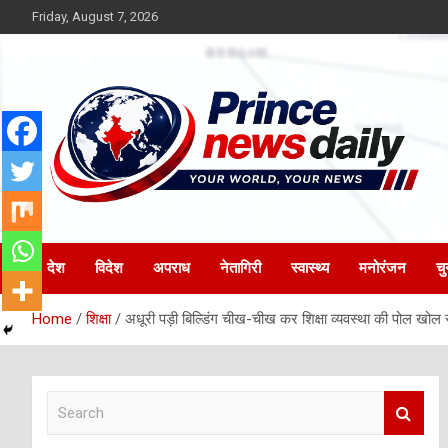
Skip
Friday, August 7, 2026
to
content
Latest Hindi News
Princenews Daily
देश
विदेश
अपराध
नेतागिरी
स्वास्थ्य
मनोरंजन
चु
Home
शिक्षा
अधूरी पड़ी बिल्डिंग चीख-चीख कर शिक्षा व्यवस्था की पोल खोल
S
e
a