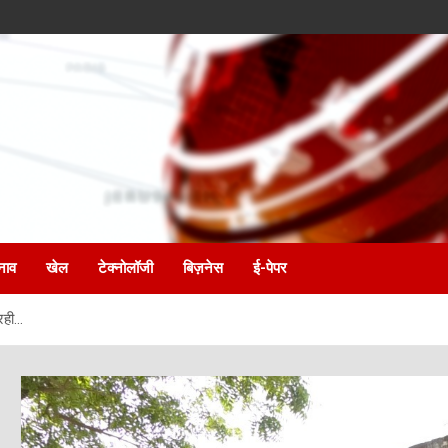
नाव
खेल
टेक्नोलॉजी
बिज़नेस
ई-पेपर
 रही…