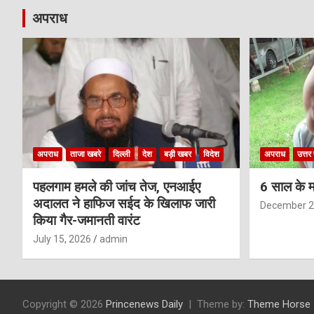
अपराध
अपराध
ताजा खबरे
दिल्ली
देश
बड़ी खबर
विदेश
अपराध
उत्तर 
पहलगाम हमले की जांच तेज, एनआईए
6 साल के म
अदालत ने हाफिज सईद के खिलाफ जारी
December 2
किया गैर-जमानती वारंट
July 15, 2026
admin
Copyright © 2026
Princenews Daily
Theme by:
Theme Horse