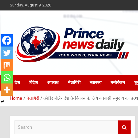
Skip
Sunday, August 9, 2026
to
content
Latest Hindi News
Princenews Daily
देश
विदेश
अपराध
नेतागिरी
स्वास्थ्य
मनोरंजन
चु
Home
नेतागिरी
कोविंद बोले- देश के विकास के लिये वनवासी समुदाय का उत्
S
e
a