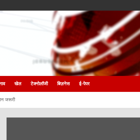
नाव
खेल
टेक्नोलॉजी
बिज़नेस
ई-पेपर
थान जरूरी