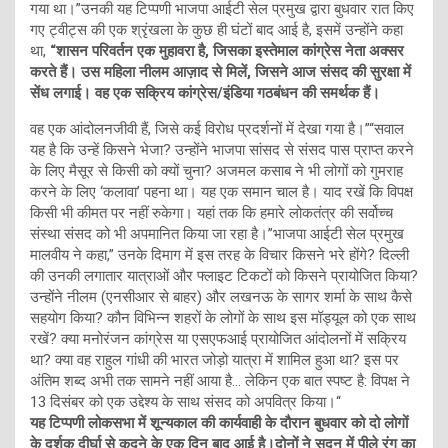
गया था।”उनकी यह टिप्पणी भाजपा आईटी सेल प्रमुख द्वारा बुधवार रात किए
गए ट्वीट्स की एक श्रृंखला के कुछ ही घंटों बाद आई है, इसमें उन्होंने कहा
था,
“शासन परिवर्तन एक मुहावरा है, जिसका इस्तेमाल कांग्रेस नेता अक्सर
करते हैं। उस महिला नीलम आज़ाद से मिलें, जिसने आज संसद की सुरक्षा में
सेंध लगाई। वह एक सक्रिय कांग्रेस/इंडिया गठबंधन की समर्थक हैं।
वह एक आंदोलनजीवी हैं, जिसे कई विरोध प्रदर्शनों में देखा गया है।”“सवाल
यह है कि उन्हें किसने भेजा? उन्होंने भाजपा सांसद से संसद पास प्राप्त करने
के लिए मैसूर से किसी को क्यों चुना? अजमल कसाब ने भी लोगों को गुमराह
करने के लिए ‘कलावा’ पहना था। यह एक समान चाल है। याद रखें कि विपक्ष
किसी भी कीमत पर नहीं रुकेगा। यहां तक कि हमारे लोकतंत्र की सर्वोच्च
संस्था संसद को भी अपमानित किया जा रहा है।”भाजपा आईटी सेल प्रमुख
मालवीय ने कहा,” उनके दिमाग में इस तरह के विचार किसने भरे होंगे? दिल्ली
की उनकी लगातार यात्राओं और फ्लाइट टिकटों को किसने प्रायोजित किया?
उन्होंने नीलम (एनसीआर से बाहर) और लखनऊ के सागर शर्मा के साथ कैसे
सहयोग किया? कौन विभिन्न शहरों के लोगों के साथ इस मॉड्यूल को एक साथ
रखें? क्या मनोरंजन कांग्रेस या एसएफआई प्रायोजित आंदोलनों में सक्रिय
था? क्या वह राहुल गांधी की भारत जोड़ो यात्रा में शामिल हुआ था? इस पर
अंतिम शब्द अभी तक सामने नहीं आया है… लेकिन एक बात स्पष्ट है: विपक्ष ने
13 दिसंबर को एक उद्देश्य के साथ संसद को अपवित्र किया।“
यह टिप्पणी लोकसभा में शून्यकाल की कार्यवाही के दौरान बुधवार को दो लोगों
के दर्शक दीर्घा से कूदने के एक दिन बाद आई है।दोनों ने सदन में पीले रंग का