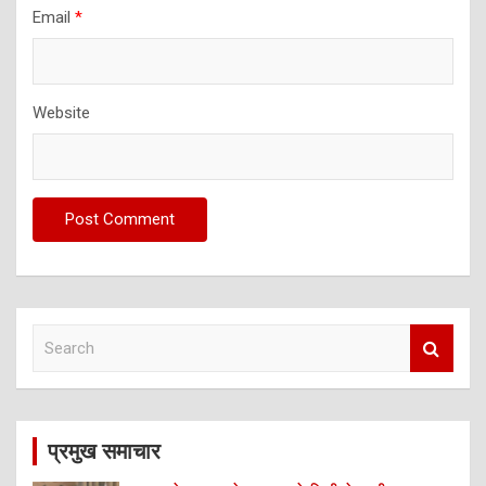
Email
*
Website
S
e
a
r
c
प्रमुख समाचार
h