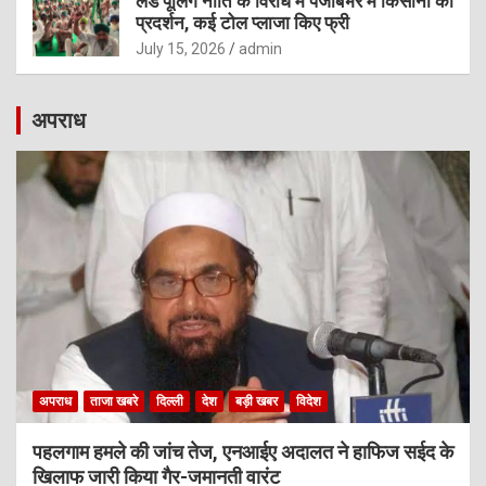
लैंड पूलिंग नीति के विरोध में पंजाबभर में किसानों का
प्रदर्शन, कई टोल प्लाजा किए फ्री
July 15, 2026
admin
अपराध
अपराध
ताजा खबरे
दिल्ली
देश
बड़ी खबर
विदेश
पहलगाम हमले की जांच तेज, एनआईए अदालत ने हाफिज सईद के
खिलाफ जारी किया गैर-जमानती वारंट