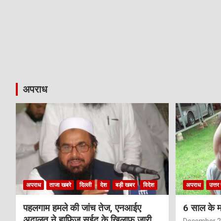
अपराध
अपराध
ताजा खबरे
दिल्ली
देश
बड़ी खबर
विदेश
अपराध
उत्तर 
पहलगाम हमले की जांच तेज, एनआईए
6 साल के म
अदालत ने हाफिज सईद के खिलाफ जारी