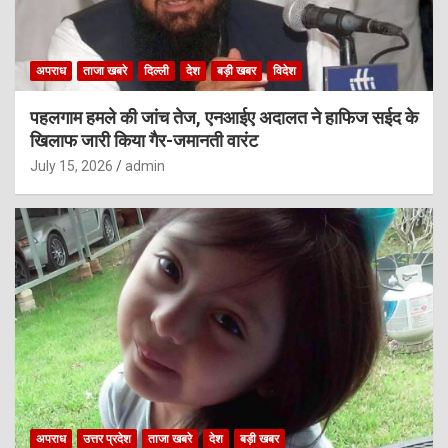
अपराध
ताजा खबरे
दिल्ली
देश
बड़ी खबर
विदेश
पहलगाम हमले की जांच तेज, एनआईए अदालत ने हाफिज सईद के
खिलाफ जारी किया गैर-जमानती वारंट
July 15, 2026
admin
अपराध
उत्तर प्रदेश
ताजा खबरे
देश
बड़ी खबर