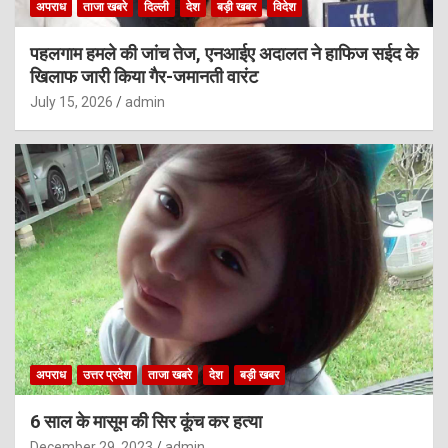
अपराध
ताजा खबरे
दिल्ली
देश
बड़ी खबर
विदेश
पहलगाम हमले की जांच तेज, एनआईए अदालत ने हाफिज सईद के
खिलाफ जारी किया गैर-जमानती वारंट
July 15, 2026
admin
अपराध
उत्तर प्रदेश
ताजा खबरे
देश
बड़ी खबर
6 साल के मासूम की सिर कूंच कर हत्या
December 29, 2023
admin