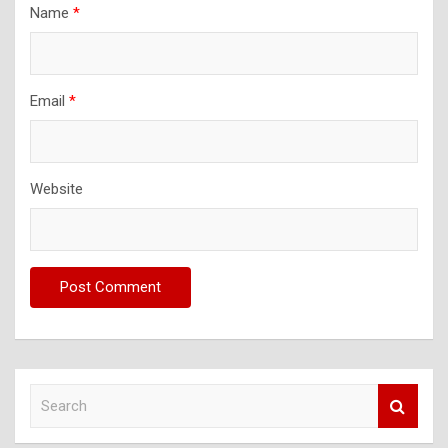
Name
*
Email
*
Website
S
e
a