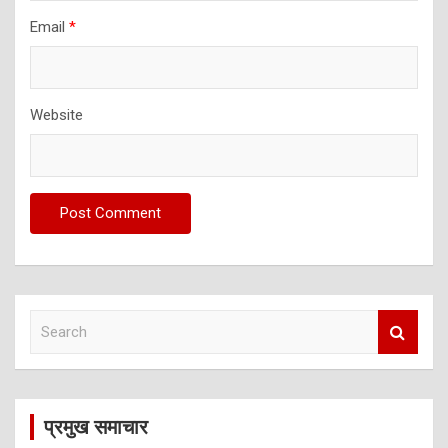
Email
*
Website
S
e
a
r
c
प्रमुख समाचार
h