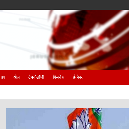
नाव
खेल
टेक्नोलॉजी
बिज़नेस
ई-पेपर