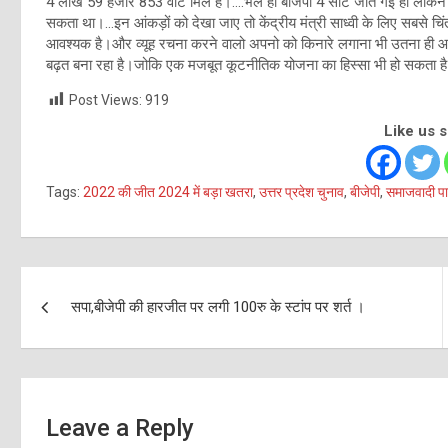
4 लाख 59 हजार 853 वोट मिले है।….भले ही बीजेपी 4 सीट जीत गई हो लेकिन 
सकता था।…इन आंकड़ों को देखा जाए तो केंद्रीय मंत्री साध्वी के लिए सबसे चिंत
आवश्यक है।और व्यूह रचना करने वालो अपनो को किनारे लगाना भी उतना ही आवश्
बढ़त बना रहा है।जोकि एक मजबूत कूटनीतिक योजना का हिस्सा भी हो सकता है
Post Views:
919
Like us 
Tags:
2022 की जीत 2024 में बड़ा खतरा
,
उत्तर प्रदेश चुनाव
,
बीजेपी
,
समाजवादी पार
Post
सपा,बीजेपी की हारजीत पर लगी 100रु के स्टांप पर शर्त ।
navigation
Leave a Reply